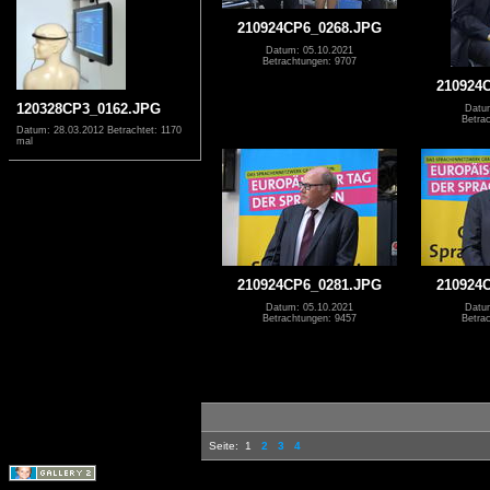
210924CP6_0268.JPG
Datum: 05.10.2021
Betrachtungen: 9707
210924
120328CP3_0162.JPG
Datu
Betra
Datum: 28.03.2012
Betrachtet: 1170
mal
210924CP6_0281.JPG
210924
Datum: 05.10.2021
Datu
Betrachtungen: 9457
Betra
Seite:
1
2
3
4