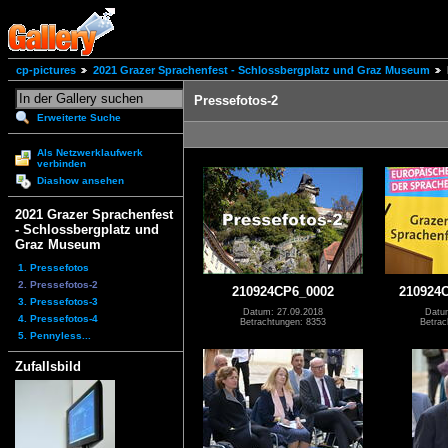
cp-pictures
2021 Grazer Sprachenfest - Schlossbergplatz und Graz Museum
Pressefotos-2
Erweiterte Suche
Als Netzwerklaufwerk
verbinden
Diashow ansehen
2021 Grazer Sprachenfest
- Schlossbergplatz und
Graz Museum
1. Pressefotos
2. Pressefotos-2
210924CP6_0002
210924
3. Pressefotos-3
Datum: 27.09.2018
Datu
4. Pressefotos-4
Betrachtungen: 8353
Betrac
5. Pennyless...
Zufallsbild