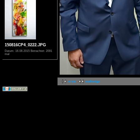
150816CP4_0222.JPG
Datum: 16.08.2015
Betrachtet: 2091
mal
erste
vorherige