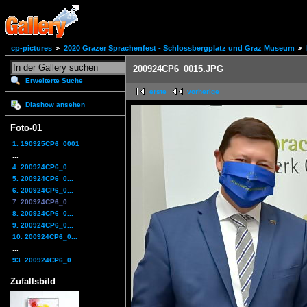
cp-pictures
2020 Grazer Sprachenfest - Schlossbergplatz und Graz Museum
200924CP6_0015.JPG
Erweiterte Suche
erste
vorherige
Diashow ansehen
Foto-01
1. 190925CP6_0001
...
4. 200924CP6_0...
5. 200924CP6_0...
6. 200924CP6_0...
7. 200924CP6_0...
8. 200924CP6_0...
9. 200924CP6_0...
10. 200924CP6_0...
...
93. 200924CP6_0...
Zufallsbild