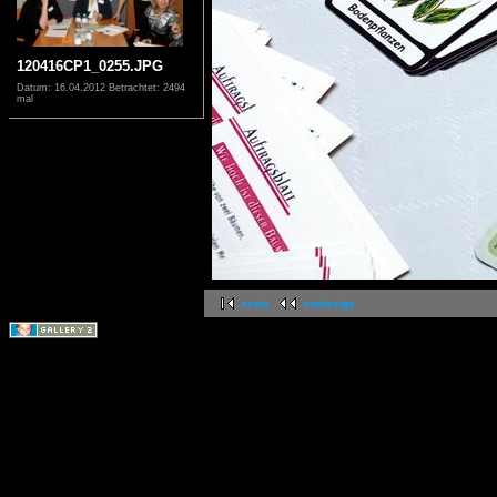
120416CP1_0255.JPG
Datum: 16.04.2012
Betrachtet: 2494
mal
erste
vorherige