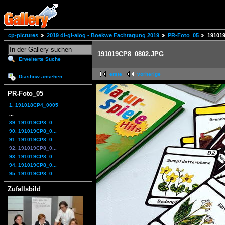
cp-pictures
2019 di-gi-alog - Boekwe Fachtagung 2019
PR-Foto_05
19101
191019CP8_0802.JPG
Erweiterte Suche
erste
vorherige
Diashow ansehen
PR-Foto_05
1. 191018CP4_0005
...
89. 191019CP8_0...
90. 191019CP8_0...
91. 191019CP8_0...
92. 191019CP8_0...
93. 191019CP8_0...
94. 191019CP8_0...
95. 191019CP8_0...
Zufallsbild