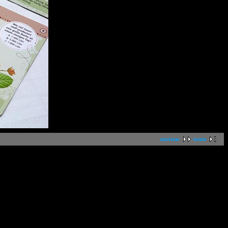
nächste
letzte