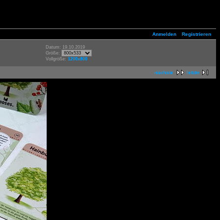
Anmelden
Registrieren
Datum: 19.10.2019
Größe:
Vollgröße:
1200x800
nächste
letzte