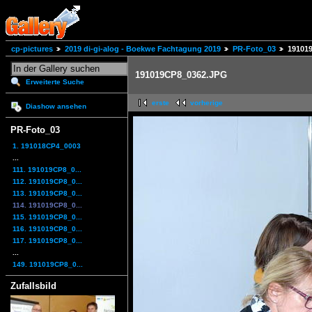
cp-pictures
2019 di-gi-alog - Boekwe Fachtagung 2019
PR-Foto_03
19101
191019CP8_0362.JPG
Erweiterte Suche
erste
vorherige
Diashow ansehen
PR-Foto_03
1. 191018CP4_0003
...
111. 191019CP8_0...
112. 191019CP8_0...
113. 191019CP8_0...
114. 191019CP8_0...
115. 191019CP8_0...
116. 191019CP8_0...
117. 191019CP8_0...
...
149. 191019CP8_0...
Zufallsbild