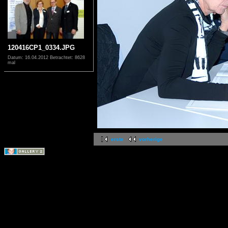
120416CP1_0334.JPG
Datum: 16.04.2012
Betrachtet: 8628
mal
erste
vorherige