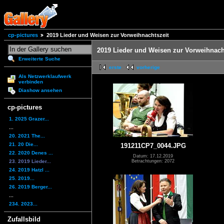
cp-pictures
2019 Lieder und Weisen zur Vorweihnachtszeit
2019 Lieder und Weisen zur Vorweihnach
Erweiterte Suche
erste
vorherige
Als Netzwerklaufwerk
verbinden
Diashow ansehen
cp-pictures
1. 2025 Grazer...
...
20. 2021 The...
21. 20 Die...
191211CP7_0044.JPG
22. 2020 Denes ...
Datum: 17.12.2019
23. 2019 Lieder...
Betrachtungen: 2072
24. 2019 Hatzl ...
25. 2019...
26. 2019 Berger...
...
234. 2023...
Zufallsbild