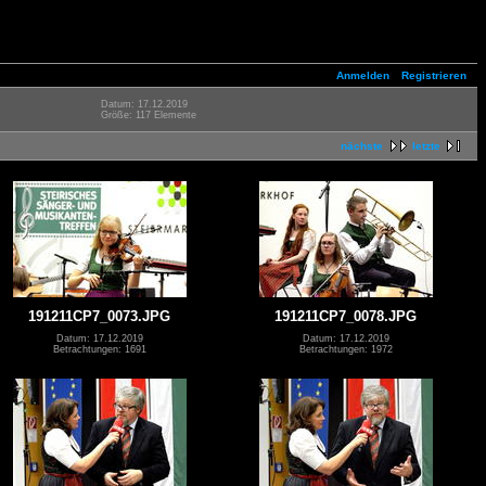
Anmelden
Registrieren
Datum: 17.12.2019
Größe: 117 Elemente
nächste
letzte
191211CP7_0073.JPG
191211CP7_0078.JPG
Datum: 17.12.2019
Datum: 17.12.2019
Betrachtungen: 1691
Betrachtungen: 1972