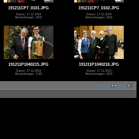
191211CP7_0101.JPG
191211CP7_0102.JPG
Datum: 17.12.2019
Datum: 17.12.2019
Betrachtungen: 1879
Betrachtungen: 1619
191211P1040215.JPG
191211P1040218.JPG
Datum: 17.12.2019
Datum: 17.12.2019
Betrachtungen: 1745
Betrachtungen: 1970
nächste
letzte