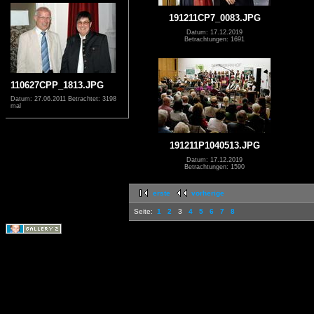
191211CP7_0083.JPG
Datum: 17.12.2019
Betrachtungen: 1691
110627CPP_1813.JPG
Datum: 27.06.2011
Betrachtet: 3198
mal
191211P1040513.JPG
Datum: 17.12.2019
Betrachtungen: 1590
erste
vorherige
Seite:
1
2
3
4
5
6
7
8