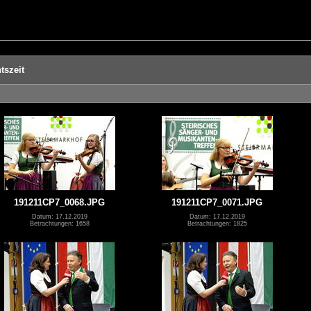
tszeit
191211CP7_0068.JPG
191211CP7_0071.JPG
Datum: 17.12.2019
Datum: 17.12.2019
Betrachtungen: 1658
Betrachtungen: 1825