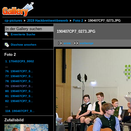
cp-pictures
2019 Hackbrettwettbewerb
Foto 2
190407CP7_0273.JPG
190407CP7_0273.JPG
Erweiterte Suche
erste
vorherige
Diashow ansehen
Foto 2
1. 170402CP3_0002
...
76. 190407CP7_0...
77. 190407CP7_0...
78. 190407CP7_0...
79. 190407CP7_0...
80. 190407CP7_0...
81. 190407CP7_0...
82. 190407CP7_0...
...
118. 190407CP7_0...
Zufallsbild