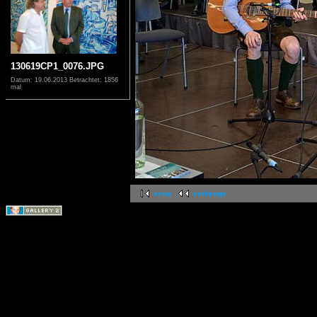
130619CP1_0076.JPG
Datum: 19.06.2013
Betrachtet: 1856
mal
erste
vorherige