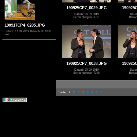
190925CP7_0029.JPG
190925
Datum: 25.09.2019
Datu
Betrachtungen: 7791
Betra
190917CP4_0205.JPG
Datum: 17.09.2019
Betrachtet: 1833
mal
190925CP7_0038.JPG
190925
Datum: 25.09.2019
Datu
Betrachtungen: 7348
Betra
Seite:
1
2
3
4
5
6
7
8