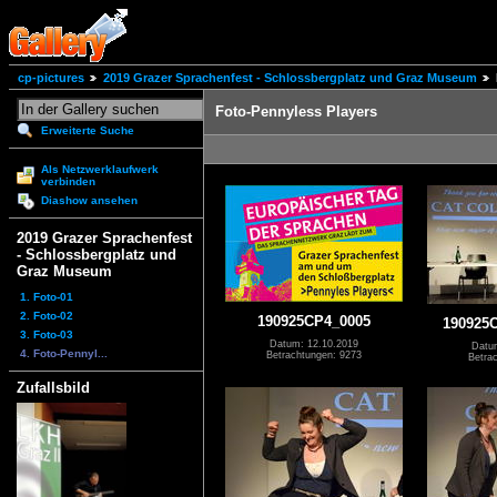
cp-pictures
2019 Grazer Sprachenfest - Schlossbergplatz und Graz Museum
Foto-Pennyless Players
Erweiterte Suche
Als Netzwerklaufwerk
verbinden
Diashow ansehen
2019 Grazer Sprachenfest
- Schlossbergplatz und
Graz Museum
1. Foto-01
2. Foto-02
190925CP4_0005
190925
3. Foto-03
Datum: 12.10.2019
Datu
4. Foto-Pennyl...
Betrachtungen: 9273
Betra
Zufallsbild