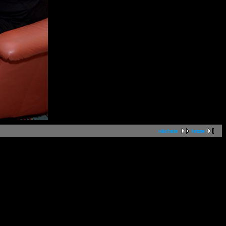
nächste
letzte