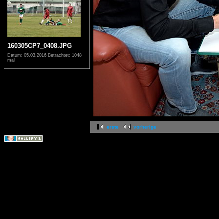
160305CP7_0408.JPG
Datum: 05.03.2016
Betrachtet: 1048
mal
erste
vorherige