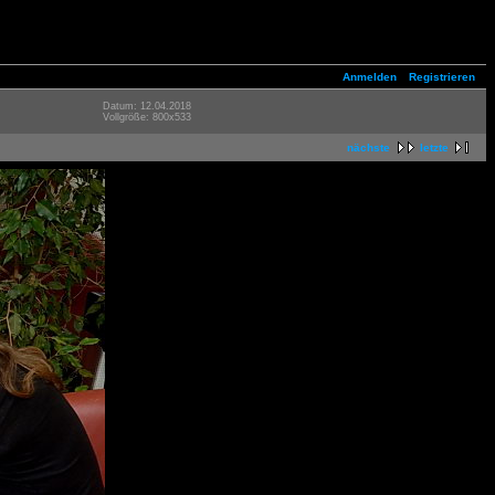
Anmelden
Registrieren
Datum: 12.04.2018
Vollgröße: 800x533
nächste
letzte