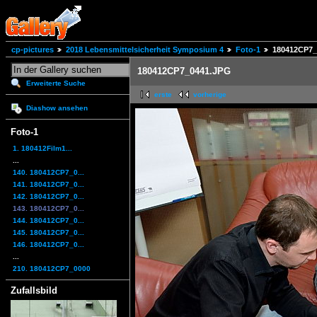
cp-pictures
2018 Lebensmittelsicherheit Symposium 4
Foto-1
180412CP7_
180412CP7_0441.JPG
Erweiterte Suche
erste
vorherige
Diashow ansehen
Foto-1
1. 180412Film1...
...
140. 180412CP7_0...
141. 180412CP7_0...
142. 180412CP7_0...
143. 180412CP7_0...
144. 180412CP7_0...
145. 180412CP7_0...
146. 180412CP7_0...
...
210. 180412CP7_0000
Zufallsbild