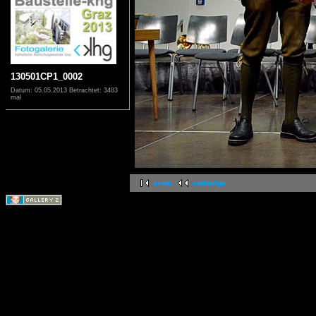
130501CP1_0002
Datum: 05.05.2013
Betrachtet: 3483
mal
erste
vorherige