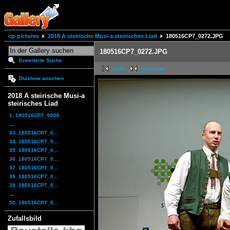
cp-pictures
2018 A steirische Musi-a steirisches Liad
180516CP7_0272.JPG
180516CP7_0272.JPG
Erweiterte Suche
erste
vorherige
Diashow ansehen
2018 A steirische Musi-a
steirisches Liad
1. 180516CP7_0000
...
33. 180516CP7_0...
34. 180516CP7_0...
35. 180516CP7_0...
36. 180516CP7_0...
37. 180516CP7_0...
38. 180516CP7_0...
39. 180516CP7_0...
...
50. 180516CP7_0...
Zufallsbild