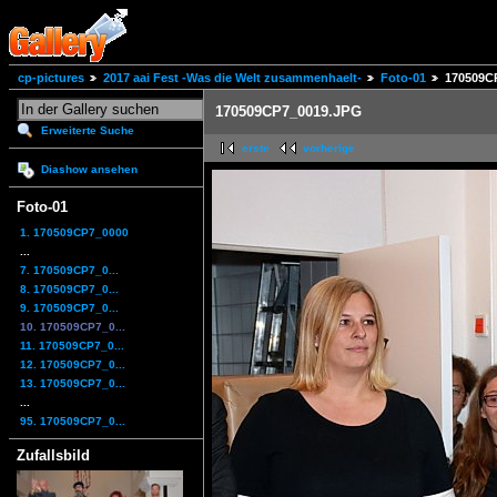
cp-pictures
2017 aai Fest -Was die Welt zusammenhaelt-
Foto-01
170509C
170509CP7_0019.JPG
Erweiterte Suche
erste
vorherige
Diashow ansehen
Foto-01
1. 170509CP7_0000
...
7. 170509CP7_0...
8. 170509CP7_0...
9. 170509CP7_0...
10. 170509CP7_0...
11. 170509CP7_0...
12. 170509CP7_0...
13. 170509CP7_0...
...
95. 170509CP7_0...
Zufallsbild