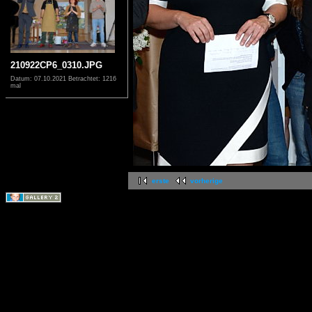
210922CP6_0310.JPG
Datum: 07.10.2021
Betrachtet: 1216
mal
erste
vorherige