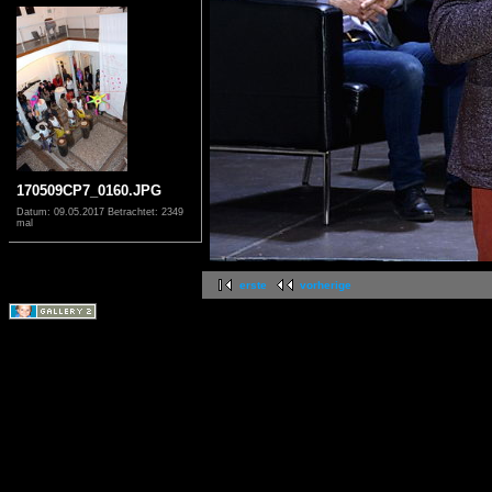
170509CP7_0160.JPG
Datum: 09.05.2017
Betrachtet: 2349
mal
erste
vorherige