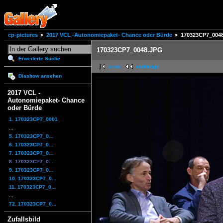
cp-pictures
2017 VCL -Autonomiepaket- Chance oder Bürde
170323CP7_004
170323CP7_0048.JPG
Erweiterte Suche
erste
vorherige
Diashow ansehen
2017 VCL -
Autonomiepaket- Chance
oder Bürde
1. 170323CP7_0001
...
5. 170323CP7_0...
6. 170323CP7_0...
7. 170323CP7_0...
8. 170323CP7_0...
9. 170323CP7_0...
10. 170323CP7_0...
11. 170323CP7_0...
...
72. 170323CP7_0...
Zufallsbild