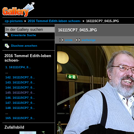
cp-pictures
2016 Temmel Edith-leben schoen-
161115CP7_0415.JPG
161115CP7_0415.JPG
Erweiterte Suche
erste
vorherige
Diashow ansehen
2016 Temmel Edith-leben
schoen-
1. 161111CP4_0...
...
142. 161115CP7_0...
143. 161115CP7_0...
144. 161115CP7_0...
145. 161115CP7_0...
146. 161115CP7_0...
147. 161115CP7_0...
148. 161115CP7_0...
...
165. 161115CP7_0...
Zufallsbild