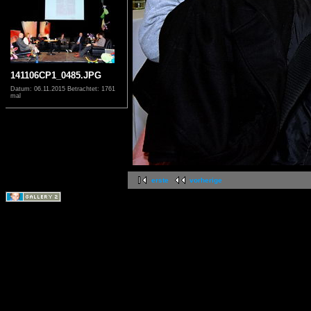
141106CP1_0485.JPG
Datum: 06.11.2015
Betrachtet: 1761
mal
erste
vorherige