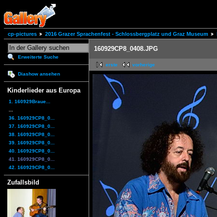
cp-pictures
2016 Grazer Sprachenfest - Schlossbergplatz und Graz Museum
160929CP8_0408.JPG
Erweiterte Suche
erste
vorherige
Diashow ansehen
Kinderlieder aus Europa
1. 160929Braue...
...
36. 160929CP8_0...
37. 160929CP8_0...
38. 160929CP8_0...
39. 160929CP8_0...
40. 160929CP8_0...
41. 160929CP8_0...
42. 160929CP8_0...
Zufallsbild