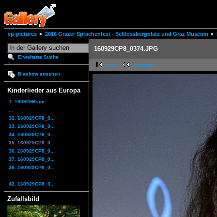
cp-pictures
2016 Grazer Sprachenfest - Schlossbergplatz und Graz Museum
160929CP8_0374.JPG
Erweiterte Suche
erste
vorherige
Diashow ansehen
Kinderlieder aus Europa
1. 160929Braue...
...
32. 160929CP8_0...
33. 160929CP8_0...
34. 160929CP8_0...
35. 160929CP8_0...
36. 160929CP8_0...
37. 160929CP8_0...
38. 160929CP8_0...
...
42. 160929CP8_0...
Zufallsbild