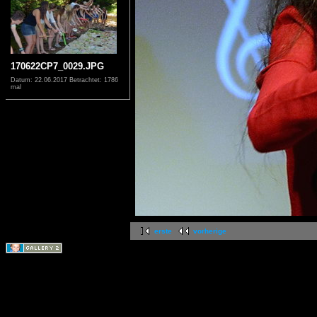
170622CP7_0029.JPG
Datum: 22.06.2017
Betrachtet: 1786
mal
erste
vorherige