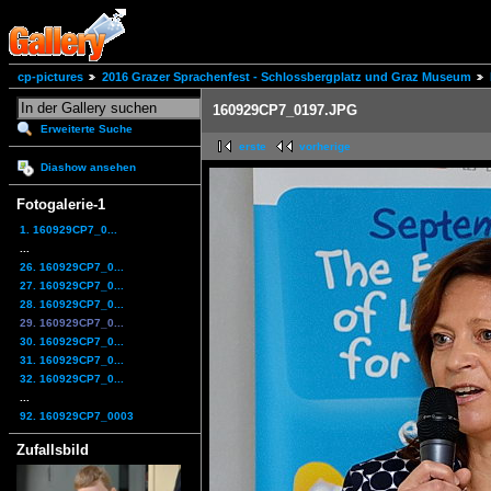
cp-pictures
2016 Grazer Sprachenfest - Schlossbergplatz und Graz Museum
160929CP7_0197.JPG
Erweiterte Suche
erste
vorherige
Diashow ansehen
Fotogalerie-1
1. 160929CP7_0...
...
26. 160929CP7_0...
27. 160929CP7_0...
28. 160929CP7_0...
29. 160929CP7_0...
30. 160929CP7_0...
31. 160929CP7_0...
32. 160929CP7_0...
...
92. 160929CP7_0003
Zufallsbild