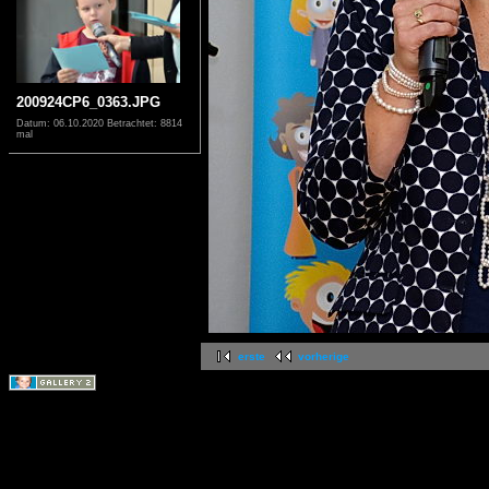
200924CP6_0363.JPG
Datum: 06.10.2020
Betrachtet: 8814
mal
erste
vorherige