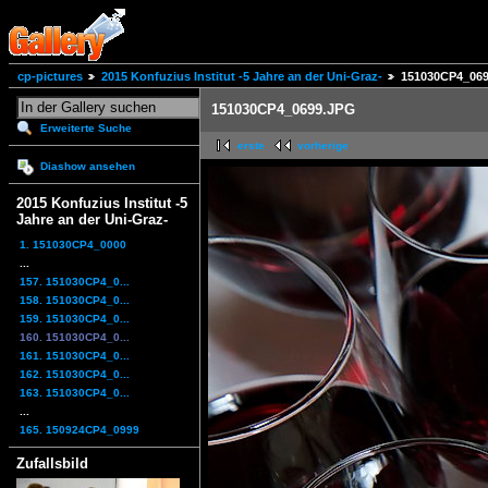
cp-pictures
2015 Konfuzius Institut -5 Jahre an der Uni-Graz-
151030CP4_06
151030CP4_0699.JPG
Erweiterte Suche
erste
vorherige
Diashow ansehen
2015 Konfuzius Institut -5
Jahre an der Uni-Graz-
1. 151030CP4_0000
...
157. 151030CP4_0...
158. 151030CP4_0...
159. 151030CP4_0...
160. 151030CP4_0...
161. 151030CP4_0...
162. 151030CP4_0...
163. 151030CP4_0...
...
165. 150924CP4_0999
Zufallsbild