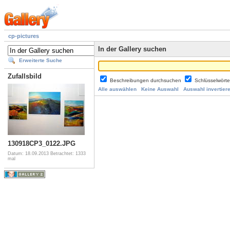
cp-pictures
In der Gallery suchen
Erweiterte Suche
Zufallsbild
Beschreibungen durchsuchen
Schlüsselwört
Alle auswählen
Keine Auswahl
Auswahl invertier
130918CP3_0122.JPG
Datum: 18.09.2013
Betrachtet: 1333
mal