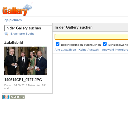
cp-pictures
In der Gallery suchen
Erweiterte Suche
Zufallsbild
Beschreibungen durchsuchen
Schlüsselwört
Alle auswählen
Keine Auswahl
Auswahl invertier
140614CP1_0727.JPG
Datum: 14.06.2014
Betrachtet: 894
mal