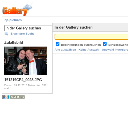
cp-pictures
In der Gallery suchen
Erweiterte Suche
Zufallsbild
Beschreibungen durchsuchen
Schlüsselwört
Alle auswählen
Keine Auswahl
Auswahl invertier
151219CP4_0028.JPG
Datum: 19.12.2015
Betrachtet: 3381
mal