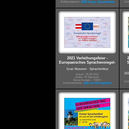
Schlüsselwörter:
2025 Grazer Sprachenfest
Sch
2021 Verleihungsfeier -
Europaeisches Sprachensiegel-
S
Graz Museum - Sprachenfest
202
Datum: 29.09.2021
Größe: 65 Elemente
Betrachtungen: 774915
Größ
Schlüsselwörter:
2021 Verleihungsfeier