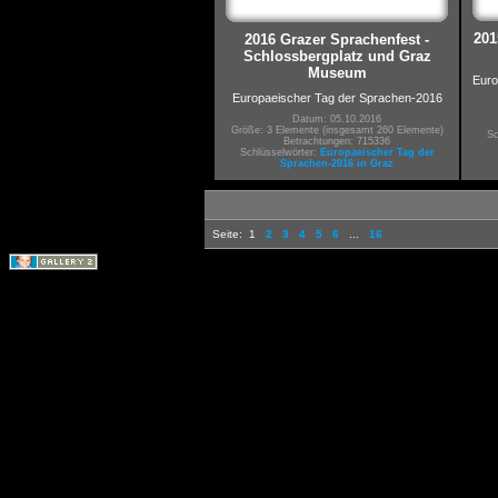
201
2016 Grazer Sprachenfest -
Schlossbergplatz und Graz
Museum
Euro
Europaeischer Tag der Sprachen-2016
Datum: 05.10.2016
Größe: 3 Elemente (insgesamt 260 Elemente)
Sc
Betrachtungen: 715336
Schlüsselwörter:
Europaeischer Tag der
Sprachen-2016 in Graz
Seite:
1
2
3
4
5
6
...
16