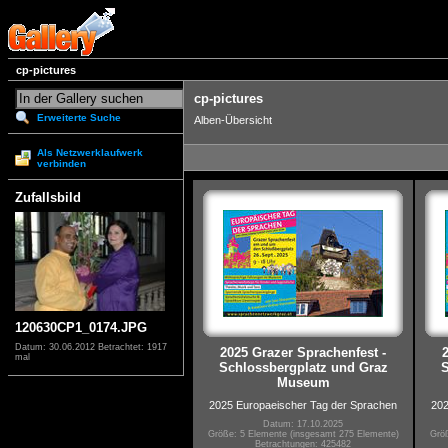
cp-pictures
cp-pictures
Erweiterte Suche
Alben-Übersicht
Als Netzwerklaufwerk
verbinden
Zufallsbild
120630CP1_0174.JPG
Datum: 30.06.2012
Betrachtet: 1917
2025 Grazer Sprachenfest -
mal
Schlossbergplatz und Graz
S
Museum
2025 Europaeischer Tag der Sprachen
202
Datum: 17.10.2025
Größe: 5 Elemente (insgesamt 275 Elemente)
Größ
Betrachtungen: 425482