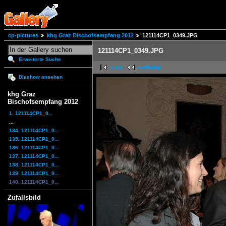
cp-pictures
khg Graz Bischofsempfang 2012
121114CP1_0349.JPG
121114CP1_0349.JPG
Erweiterte Suche
erste
vorherige
Diashow ansehen
khg Graz
Bischofsempfang 2012
1. 121114CP1_0...
...
134. 121114CP1_0...
135. 121114CP1_0...
136. 121114CP1_0...
137. 121114CP1_0...
138. 121114CP1_0...
139. 121114CP1_0...
140. 121114CP1_0...
Zufallsbild