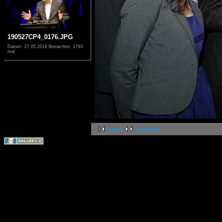
190527CP4_0176.JPG
Datum: 27.05.2019
Betrachtet: 1793
mal
erste
vorherige