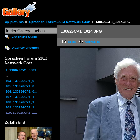
cp-pictures
Sprachen Forum 2013 Netzwerk Graz
130626CP1_1014.JPG
130626CP1_1014.JPG
Erweiterte Suche
erste
vorherige
Diashow ansehen
Sprachen Forum 2013
Netzwerk Graz
1. 130626CP1_0001
...
104. 130626CP1_0...
105. 130626CP1_0...
106. 130626CP1_0...
107. 130626CP1_1...
108. 130626CP1_1...
109. 130626CP1_1...
110. 130626CP1_1...
Zufallsbild