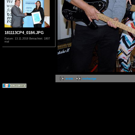
181113CP4_0184.JPG
Datum: 13.11.2018
Betrachtet: 1807
mal
erste
vorherige