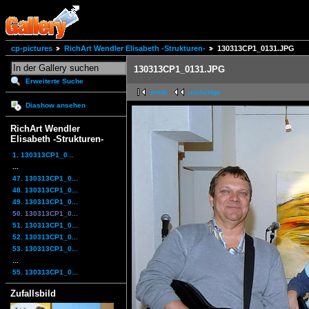
cp-pictures
RichArt Wendler Elisabeth -Strukturen-
130313CP1_0131.JPG
130313CP1_0131.JPG
Erweiterte Suche
erste
vorherige
Diashow ansehen
RichArt Wendler
Elisabeth -Strukturen-
1. 130313CP1_0...
...
47. 130313CP1_0...
48. 130313CP1_0...
49. 130313CP1_0...
50. 130313CP1_0...
51. 130313CP1_0...
52. 130313CP1_0...
53. 130313CP1_0...
...
55. 130313CP1_0...
Zufallsbild