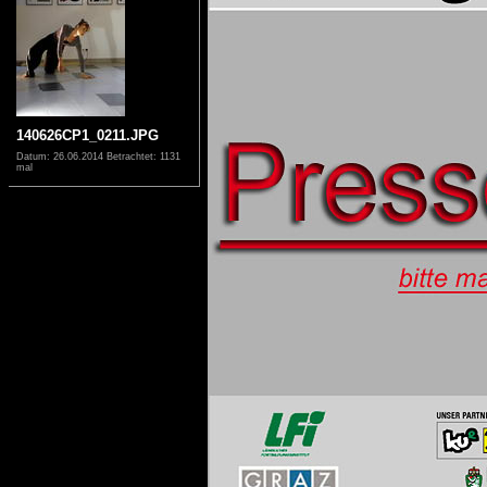
140626CP1_0211.JPG
Datum: 26.06.2014
Betrachtet: 1131
mal