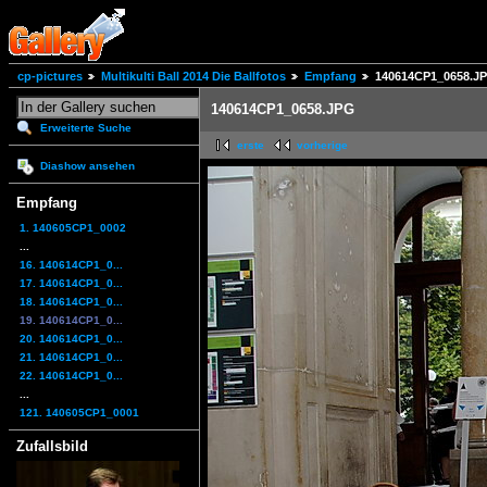
cp-pictures
Multikulti Ball 2014 Die Ballfotos
Empfang
140614CP1_0658.J
140614CP1_0658.JPG
Erweiterte Suche
erste
vorherige
Diashow ansehen
Empfang
1. 140605CP1_0002
...
16. 140614CP1_0...
17. 140614CP1_0...
18. 140614CP1_0...
19. 140614CP1_0...
20. 140614CP1_0...
21. 140614CP1_0...
22. 140614CP1_0...
...
121. 140605CP1_0001
Zufallsbild