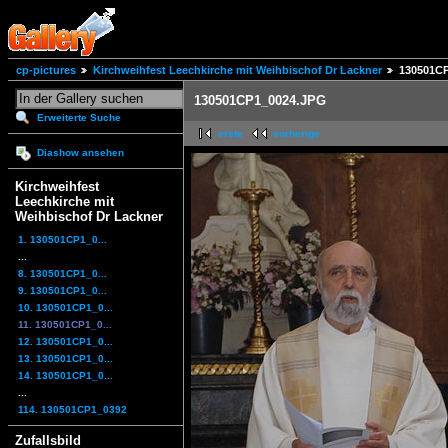
cp-pictures
Kirchweihfest Leechkirche mit Weihbischof Dr Lackner
130501C
130501CP1_0024.JPG
Erweiterte Suche
erste
vorherige
Diashow ansehen
Kirchweihfest
Leechkirche mit
Weihbischof Dr Lackner
1. 130501CP1_0...
...
8. 130501CP1_0...
9. 130501CP1_0...
10. 130501CP1_0...
11. 130501CP1_0...
12. 130501CP1_0...
13. 130501CP1_0...
14. 130501CP1_0...
...
114. 130501CP1_0392
Zufallsbild