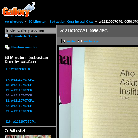
cp-pictures
60 Minuten - Sebastian Kurz im aai-Graz
w12110707CP1_0056.JP
w12110707CP1_0056.JPG
Erweiterte Suche
erste
vorherige
Diashow ansehen
60 Minuten - Sebastian
Kurz im aai-Graz
1. 121107CP1_0...
...
17. w12110707CP...
18. w12110707CP...
19. w12110707CP...
20. w12110707CP...
21. w12110707CP...
22. w12110707CP...
23. w12110707CP...
...
119. w12110707CP...
Zufallsbild