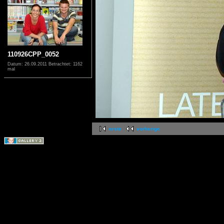
110926CPP_0052
Datum: 26.09.2011
Betrachtet: 1162
mal
erste
vorherige