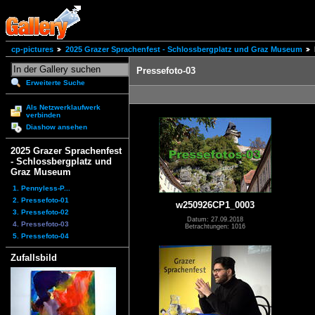
cp-pictures
2025 Grazer Sprachenfest - Schlossbergplatz und Graz Museum
Pressefoto-03
Erweiterte Suche
Als Netzwerklaufwerk
verbinden
Diashow ansehen
2025 Grazer Sprachenfest
- Schlossbergplatz und
Graz Museum
1. Pennyless-P...
2. Pressefoto-01
w250926CP1_0003
3. Pressefoto-02
Datum: 27.09.2018
4. Pressefoto-03
Betrachtungen: 1016
5. Pressefoto-04
Zufallsbild