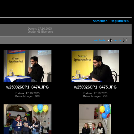
Anmelden
Registrieren
Datum: 17.10.2025
Größe: 61 Elemente
nächste
letzte
w250926CP1_0474.JPG
w250926CP1_0475.JPG
Datum: 17.10.2025
Datum: 17.10.2025
Betrachtungen: 888
Betrachtungen: 756