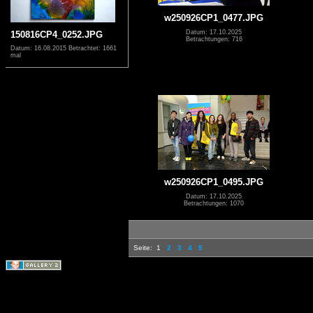
w250926CP1_0477.JPG
Datum: 17.10.2025
150816CP4_0252.JPG
Betrachtungen: 716
Datum: 16.08.2015
Betrachtet: 1661
mal
w250926CP1_0495.JPG
Datum: 17.10.2025
Betrachtungen: 1070
Seite:
1
2
3
4
5