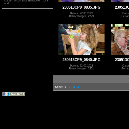
Datum: 07.04.2019
Betrachtet: 1648
mal
230513CP9_0835.JPG
230513
Datum: 22.05.2023
Datu
Betrachtungen: 2779
Betra
230513CP9_0840.JPG
230513
Datum: 22.05.2023
Datu
Betrachtungen: 2851
Betra
Seite:
1
2
3
4