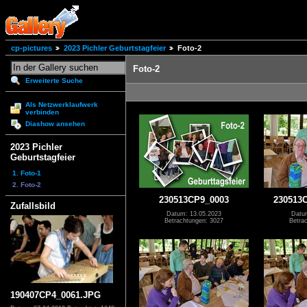
cp-pictures
2023 Pichler Geburtstagfeier
Foto-2
Foto-2
Erweiterte Suche
Als Netzwerklaufwerk
verbinden
Diashow ansehen
2023 Pichler
Geburtstagfeier
1. Foto-1
2. Foto-2
230513CP9_0003
230513
Zufallsbild
Datum: 13.05.2023
Datu
Betrachtungen: 3027
Betra
190407CP4_0061.JPG