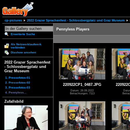
cp-pictures
2022 Grazer Sprachenfest - Schlossbergplatz und Graz Museum
Pennyless Players
Erweiterte Suche
Als Netzwerklaufwerk
verbinden
Diashow ansehen
2022 Grazer Sprachenfest
- Schlossbergplatz und
Graz Museum
1. Pressefotos-01
2. Pressefotos-02
220922CP1_0487.JPG
220922
3. Pressefotos-03
Datum: 28.09.2022
Datu
4. Pennyless...
Betrachtungen: 7113
Betra
Zufallsbild