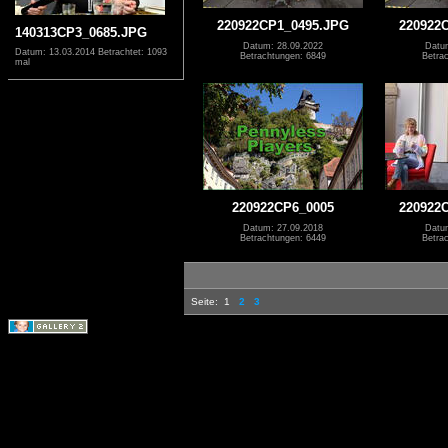
220922CP1_0495.JPG
220922
140313CP3_0685.JPG
Datum: 28.09.2022
Datu
Datum: 13.03.2014
Betrachtet: 1093
Betrachtungen: 6849
Betra
mal
220922CP6_0005
220922
Datum: 27.09.2018
Datu
Betrachtungen: 6449
Betra
Seite:
1
2
3