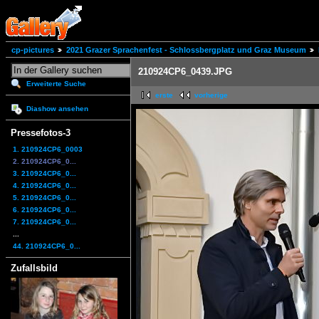
cp-pictures
2021 Grazer Sprachenfest - Schlossbergplatz und Graz Museum
210924CP6_0439.JPG
Erweiterte Suche
erste
vorherige
Diashow ansehen
Pressefotos-3
1. 210924CP6_0003
2. 210924CP6_0...
3. 210924CP6_0...
4. 210924CP6_0...
5. 210924CP6_0...
6. 210924CP6_0...
7. 210924CP6_0...
...
44. 210924CP6_0...
Zufallsbild