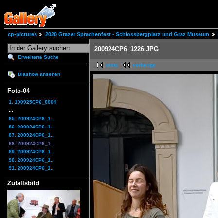
cp-pictures
2020 Grazer Sprachenfest - Schlossbergplatz und Graz Museum
200924CP6_1226.JPG
Erweiterte Suche
erste
vorherige
Diashow ansehen
Foto-04
1. 190925CP6_0004
...
85. 200924CP6_1...
86. 200924CP6_1...
87. 200924CP6_1...
88. 200924CP6_1...
89. 200924CP6_1...
90. 200924CP6_1...
91. 200924CP6_1...
Zufallsbild