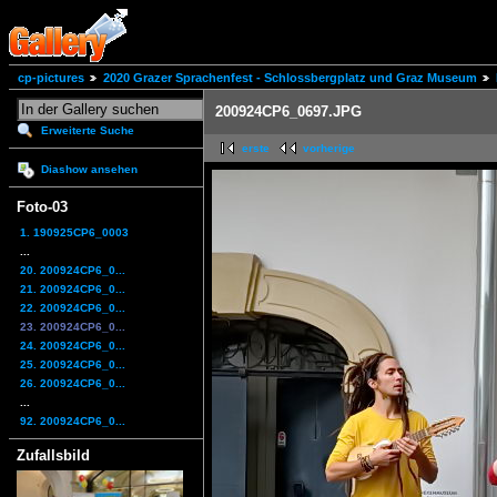
cp-pictures
2020 Grazer Sprachenfest - Schlossbergplatz und Graz Museum
200924CP6_0697.JPG
Erweiterte Suche
erste
vorherige
Diashow ansehen
Foto-03
1. 190925CP6_0003
...
20. 200924CP6_0...
21. 200924CP6_0...
22. 200924CP6_0...
23. 200924CP6_0...
24. 200924CP6_0...
25. 200924CP6_0...
26. 200924CP6_0...
...
92. 200924CP6_0...
Zufallsbild