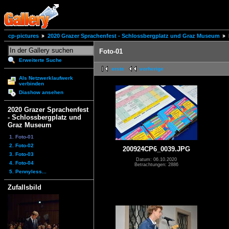
cp-pictures
2020 Grazer Sprachenfest - Schlossbergplatz und Graz Museum
Foto-01
Erweiterte Suche
erste
vorherige
Als Netzwerklaufwerk
verbinden
Diashow ansehen
2020 Grazer Sprachenfest
- Schlossbergplatz und
Graz Museum
1. Foto-01
2. Foto-02
200924CP6_0039.JPG
3. Foto-03
Datum: 06.10.2020
4. Foto-04
Betrachtungen: 2886
5. Pennyless...
Zufallsbild