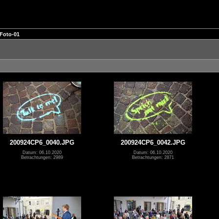
Foto-01
200924CP6_0040.JPG
200924CP6_0042.JPG
Datum: 06.10.2020
Datum: 06.10.2020
Betrachtungen: 2989
Betrachtungen: 2871