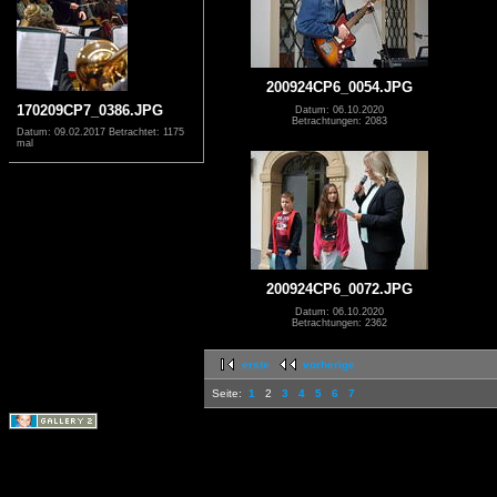
200924CP6_0054.JPG
170209CP7_0386.JPG
Datum: 06.10.2020
Betrachtungen: 2083
Datum: 09.02.2017
Betrachtet: 1175
mal
200924CP6_0072.JPG
Datum: 06.10.2020
Betrachtungen: 2362
erste
vorherige
Seite:
1
2
3
4
5
6
7