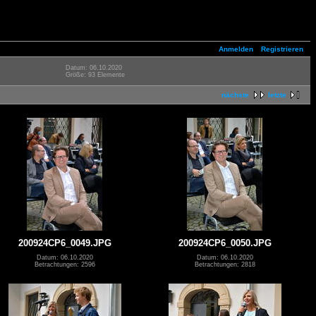
Anmelden
Registrieren
Datum: 06.10.2020
Größe: 93 Elemente
nächste
letzte
200924CP6_0049.JPG
200924CP6_0050.JPG
Datum: 06.10.2020
Datum: 06.10.2020
Betrachtungen: 2596
Betrachtungen: 2818