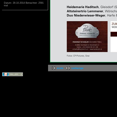
Datum: 29.10.2014
Betrachtet: 2591
mal
erste
vorherige