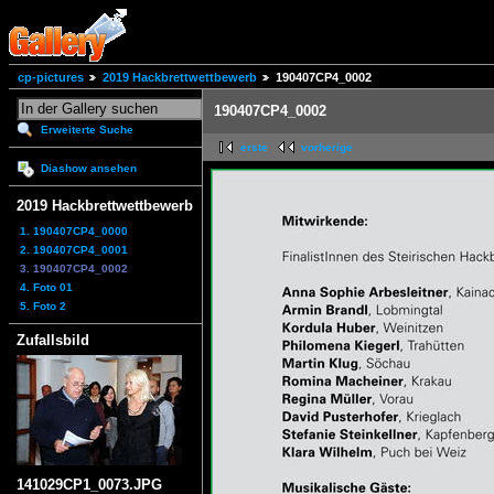
cp-pictures
2019 Hackbrettwettbewerb
190407CP4_0002
190407CP4_0002
Erweiterte Suche
erste
vorherige
Diashow ansehen
2019 Hackbrettwettbewerb
1. 190407CP4_0000
2. 190407CP4_0001
3. 190407CP4_0002
4. Foto 01
5. Foto 2
Zufallsbild
141029CP1_0073.JPG