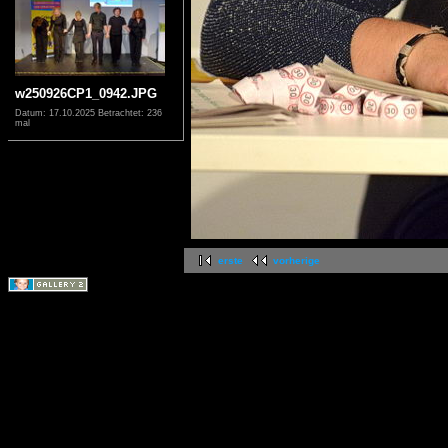
w250926CP1_0942.JPG
Datum: 17.10.2025
Betrachtet: 236
mal
erste
vorherige