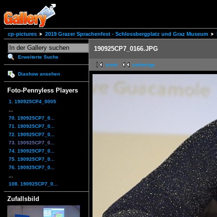
cp-pictures
2019 Grazer Sprachenfest - Schlossbergplatz und Graz Museum
190925CP7_0166.JPG
Erweiterte Suche
erste
vorherige
Diashow ansehen
Foto-Pennyless Players
1. 190925CP4_0005
...
70. 190925CP7_0...
71. 190925CP7_0...
72. 190925CP7_0...
73. 190925CP7_0...
74. 190925CP7_0...
75. 190925CP7_0...
76. 190925CP7_0...
...
108. 190925CP7_0...
Zufallsbild