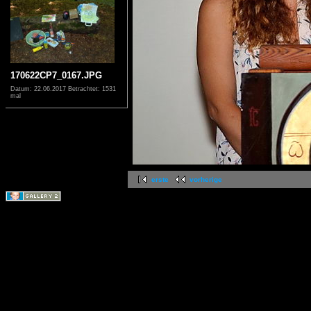
170622CP7_0167.JPG
Datum: 22.06.2017
Betrachtet: 1531
mal
erste
vorherige