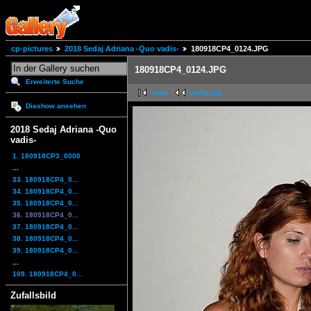
cp-pictures
2018 Sedaj Adriana -Quo vadis-
180918CP4_0124.JPG
180918CP4_0124.JPG
Erweiterte Suche
erste
vorherige
Diashow ansehen
2018 Sedaj Adriana -Quo
vadis-
1. 180918CP3_0000
...
33. 180918CP4_0...
34. 180918CP4_0...
35. 180918CP4_0...
36. 180918CP4_0...
37. 180918CP4_0...
38. 180918CP4_0...
39. 180918CP4_0...
...
109. 180918CP4_0...
Zufallsbild