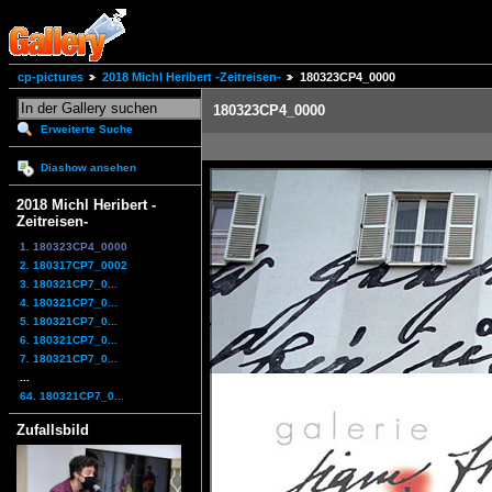
cp-pictures
2018 Michl Heribert -Zeitreisen-
180323CP4_0000
180323CP4_0000
Erweiterte Suche
Diashow ansehen
2018 Michl Heribert -
Zeitreisen-
1. 180323CP4_0000
2. 180317CP7_0002
3. 180321CP7_0...
4. 180321CP7_0...
5. 180321CP7_0...
6. 180321CP7_0...
7. 180321CP7_0...
...
64. 180321CP7_0...
Zufallsbild