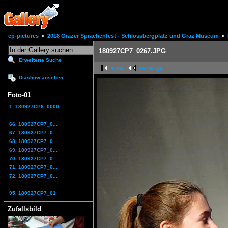
cp-pictures
2018 Grazer Sprachenfest - Schlossbergplatz und Graz Museum
180927CP7_0267.JPG
Erweiterte Suche
erste
vorherige
Diashow ansehen
Foto-01
1. 180927CP8_0000
...
66. 180927CP7_0...
67. 180927CP7_0...
68. 180927CP7_0...
69. 180927CP7_0...
70. 180927CP7_0...
71. 180927CP7_0...
72. 180927CP7_0...
...
95. 180927CP7_01
Zufallsbild