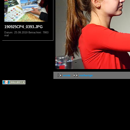
190925CP4_0393.JPG
Datum: 25.09.2019
Betrachtet: 7863
mal
erste
vorherige