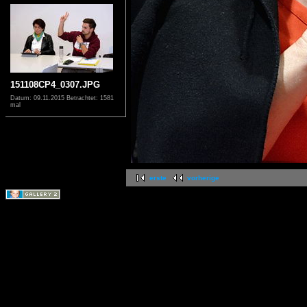
151108CP4_0307.JPG
Datum: 09.11.2015
Betrachtet: 1581
mal
erste
vorherige