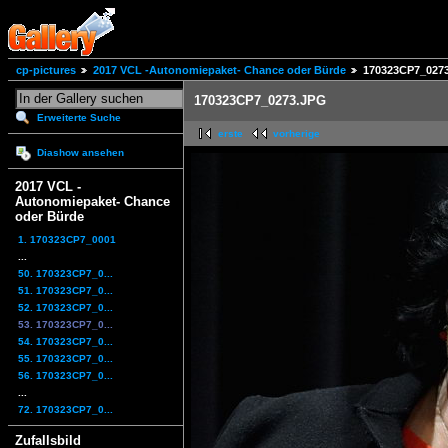
cp-pictures
2017 VCL -Autonomiepaket- Chance oder Bürde
170323CP7_027
170323CP7_0273.JPG
Erweiterte Suche
erste
vorherige
Diashow ansehen
2017 VCL -
Autonomiepaket- Chance
oder Bürde
1. 170323CP7_0001
...
50. 170323CP7_0...
51. 170323CP7_0...
52. 170323CP7_0...
53. 170323CP7_0...
54. 170323CP7_0...
55. 170323CP7_0...
56. 170323CP7_0...
...
72. 170323CP7_0...
Zufallsbild