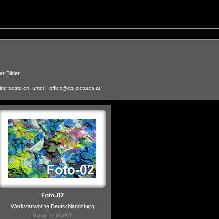
r Bilder
e bestellen, unter - office@cp-pictures.at
Foto-02
Werkstattwoche Deutschlandsberg
Datum: 25.06.2017