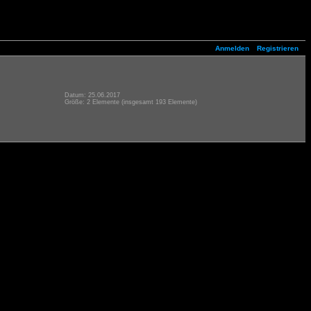
Anmelden
Registrieren
Datum: 25.06.2017
Größe: 2 Elemente (insgesamt 193 Elemente)