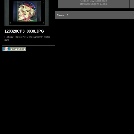
Größe: 102 Elemente
Betrachtungen: 11351
Seite:
1
120328CP3_0038.JPG
Datum: 28.03.2012
Betrachtet: 1060
mal