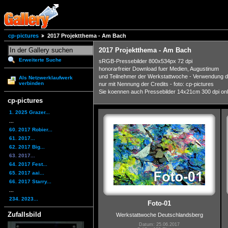
cp-pictures
2017 Projektthema - Am Bach
2017 Projektthema - Am Bach
Erweiterte Suche
sRGB-Pressebilder 800x534px 72 dpi
honorarfreier Download fuer Medien, Augustinum
und Teilnehmer der Werkstattwoche - Verwendung de
Als Netzwerklaufwerk
verbinden
nur mit Nennung der Credits - foto: cp-pictures
Sie koennen auch Pressebilder 14x21cm 300 dpi onlin
cp-pictures
1. 2025 Grazer...
...
60. 2017 Robier...
61. 2017...
62. 2017 Big...
63. 2017...
64. 2017 Fest...
65. 2017 aai...
66. 2017 Starry...
...
234. 2023...
Foto-01
Zufallsbild
Werkstattwoche Deutschlandsberg
Datum: 25.06.2017