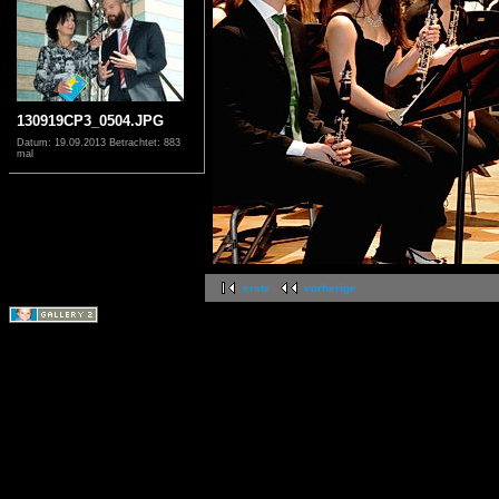
130919CP3_0504.JPG
Datum: 19.09.2013
Betrachtet: 883
mal
erste
vorherige