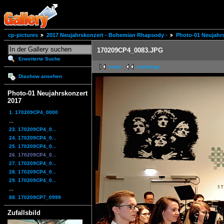
cp-pictures
2017 Neujahrskonzert - Bohemian Rhapsody -
Photo-01 Neujahr
170209CP4_0083.JPG
Erweiterte Suche
erste
vorherige
Diashow ansehen
Photo-01 Neujahrskonzert
2017
1. 170209CP4_0000
...
23. 170209CP4_0...
24. 170209CP4_0...
25. 170209CP4_0...
26. 170209CP4_0...
27. 170209CP4_0...
28. 170209CP4_0...
29. 170209CP4_0...
...
88. 170209CP7_0999
Zufallsbild