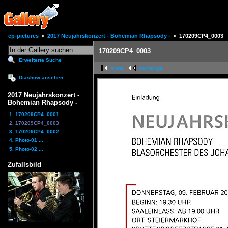
cp-pictures
2017 Neujahrskonzert - Bohemian Rhapsody -
170209CP4_0003
170209CP4_0003
Erweiterte Suche
erste
vorherige
Diashow ansehen
2017 Neujahrskonzert -
Bohemian Rhapsody -
1. 170209CP4_0001
2. 170209CP4_0003
3. 170209CP4_0002
4. Photo-01 ...
5. Photo-02 ...
Zufallsbild