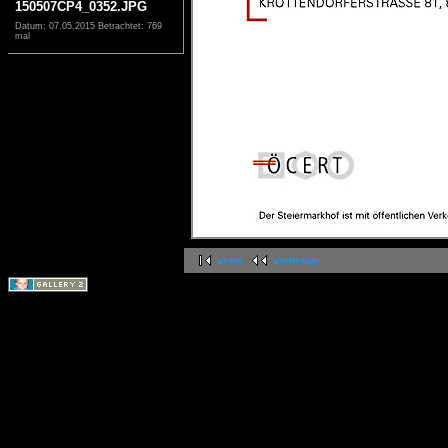
150507CP4_0352.JPG
Datum: 07.05.2015
Betrachtet: 769
mal
erste
vorherige