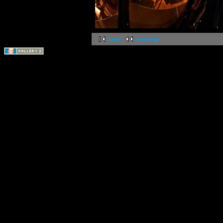
erste
vorherige