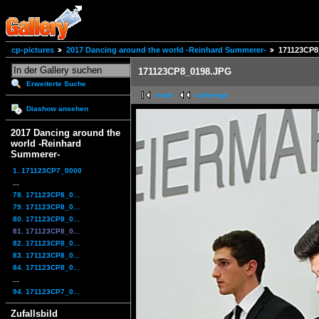
cp-pictures
2017 Dancing around the world -Reinhard Summerer-
171123CP8
171123CP8_0198.JPG
Erweiterte Suche
erste
vorherige
Diashow ansehen
2017 Dancing around the
world -Reinhard
Summerer-
1. 171123CP7_0000
...
78. 171123CP8_0...
79. 171123CP8_0...
80. 171123CP8_0...
81. 171123CP8_0...
82. 171123CP8_0...
83. 171123CP8_0...
84. 171123CP8_0...
...
94. 171123CP7_0...
Zufallsbild