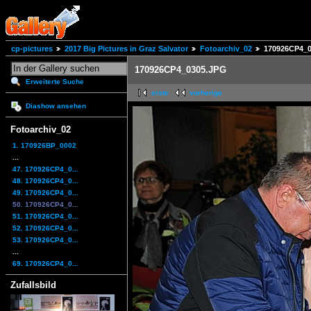
cp-pictures
2017 Big Pictures in Graz Salvator
Fotoarchiv_02
170926CP4_
170926CP4_0305.JPG
Erweiterte Suche
erste
vorherige
Diashow ansehen
Fotoarchiv_02
1. 170926BP_0002
...
47. 170926CP4_0...
48. 170926CP4_0...
49. 170926CP4_0...
50. 170926CP4_0...
51. 170926CP4_0...
52. 170926CP4_0...
53. 170926CP4_0...
...
69. 170926CP4_0...
Zufallsbild