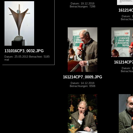
Datum: 19.12.2016
Betrachtungen: 7286
161214
Datum: 1
Betrachtu
131016CP3_0032.JPG
Datum: 25.05.2013
Betrachtet: 5185
mal
161214CP
Datum: 1
Betrachtu
161214CP7_0009.JPG
Datum: 14.12.2016
Betrachtungen: 6506