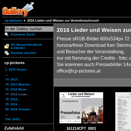
cp-pictures
2016 Lieder und Weisen zur Vorweihnachtszeit
2016 Lieder und Weisen zur
Erweiterte Suche
Presse sRGB-Bilder 800x534px 72 
honorarfreier Download fuer Steirm
Als Netzwerklaufwerk
verbinden
und Besucher der Veranstaltung,
Diashow ansehen
nur mit Nennung der Credits - foto: 
cp-pictures
Sie koennen auch Pressebilder 14x2
1. 2025 Grazer...
office@cp-pictures.at
...
74. 2017...
75. 2017 Muecke...
76. 2016 Bauer ...
77. 2016 Lieder...
78. 2016...
79. 2016...
80. 2016 Temmel...
...
234. 2023...
Zufallsbild
161214CP7_0001