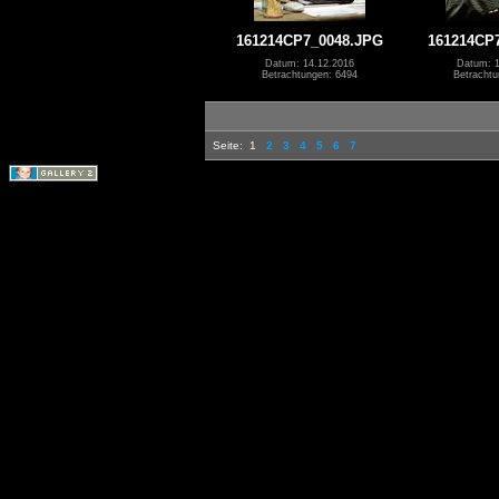
161214CP7_0048.JPG
161214CP
Datum: 14.12.2016
Datum: 1
Betrachtungen: 6494
Betrachtu
Seite:
1
2
3
4
5
6
7