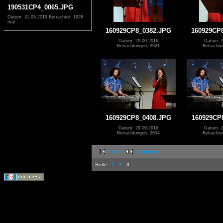
190531CP4_0065.JPG
Datum: 31.05.2019
Betrachtet: 1928
mal
160929CP8_0382.JPG
160929CP
Datum: 29.09.2016
Datum: 2
Betrachtungen: 2621
Betrachtu
160929CP8_0408.JPG
160929CP
Datum: 29.09.2016
Datum: 2
Betrachtungen: 2654
Betrachtu
erste
vorherige
Seite:
1
2
3