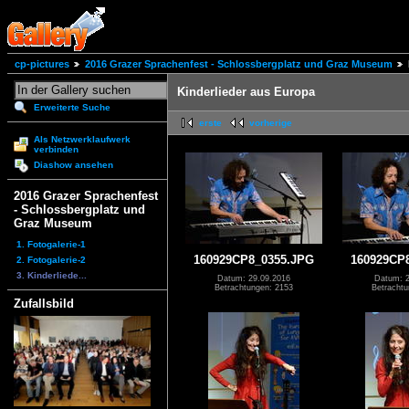
cp-pictures
2016 Grazer Sprachenfest - Schlossbergplatz und Graz Museum
Kinderlieder aus Europa
Erweiterte Suche
erste
vorherige
Als Netzwerklaufwerk
verbinden
Diashow ansehen
2016 Grazer Sprachenfest
- Schlossbergplatz und
Graz Museum
1. Fotogalerie-1
160929CP8_0355.JPG
160929CP
2. Fotogalerie-2
3. Kinderliede...
Datum: 29.09.2016
Datum: 2
Betrachtungen: 2153
Betrachtu
Zufallsbild