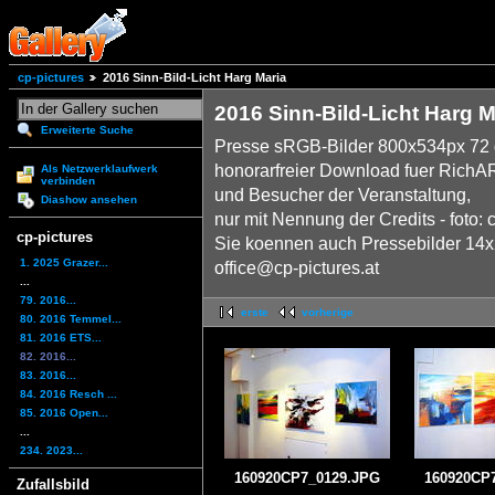
cp-pictures
2016 Sinn-Bild-Licht Harg Maria
2016 Sinn-Bild-Licht Harg M
Erweiterte Suche
Presse sRGB-Bilder 800x534px 72 
honorarfreier Download fuer RichA
Als Netzwerklaufwerk
verbinden
und Besucher der Veranstaltung,
Diashow ansehen
nur mit Nennung der Credits - foto: 
cp-pictures
Sie koennen auch Pressebilder 14x2
1. 2025 Grazer...
office@cp-pictures.at
...
79. 2016...
erste
vorherige
80. 2016 Temmel...
81. 2016 ETS...
82. 2016...
83. 2016...
84. 2016 Resch ...
85. 2016 Open...
...
234. 2023...
160920CP7_0129.JPG
160920CP
Zufallsbild