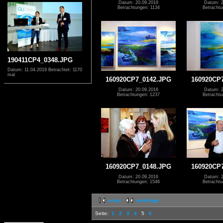
Datum: 20.09.2016
Datum: 2
Betrachtungen: 1134
Betrachtu
190411CP4_0348.JPG
Datum: 11.04.2019
Betrachtet: 1170
mal
160920CP7_0142.JPG
160920CP
Datum: 20.09.2016
Datum: 2
Betrachtungen: 1237
Betrachtu
160920CP7_0148.JPG
160920CP
Datum: 20.09.2016
Datum: 2
Betrachtungen: 1546
Betrachtu
erste
vorherige
Seite:
1
2
3
4
5
6