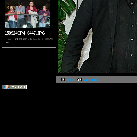
150924CP4_0447.JPG
Datum: 24.09.2015
Betrachtet: 33579
mal
erste
vorherige