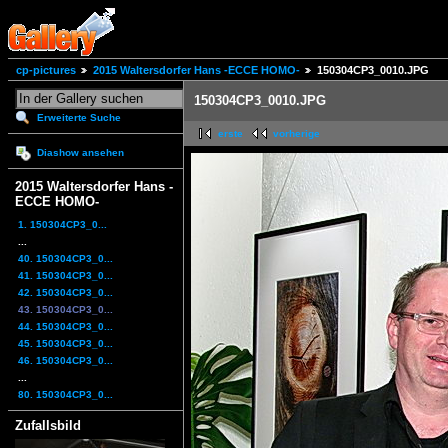
cp-pictures
2015 Waltersdorfer Hans -ECCE HOMO-
150304CP3_0010.JPG
150304CP3_0010.JPG
Erweiterte Suche
erste
vorherige
Diashow ansehen
2015 Waltersdorfer Hans -
ECCE HOMO-
1. 150304CP3_0...
...
40. 150304CP3_0...
41. 150304CP3_0...
42. 150304CP3_0...
43. 150304CP3_0...
44. 150304CP3_0...
45. 150304CP3_0...
46. 150304CP3_0...
...
80. 150304CP3_0...
Zufallsbild