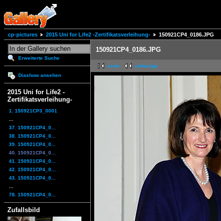
cp-pictures
2015 Uni for Life2 -Zertifikatsverleihung-
150921CP4_0186.JPG
150921CP4_0186.JPG
Erweiterte Suche
erste
vorherige
Diashow ansehen
2015 Uni for Life2 -
Zertifikatsverleihung-
1. 150921CP3_0001
...
37. 150921CP4_0...
38. 150921CP4_0...
39. 150921CP4_0...
40. 150921CP4_0...
41. 150921CP4_0...
42. 150921CP4_0...
43. 150921CP4_0...
...
78. 150921CP4_0...
Zufallsbild