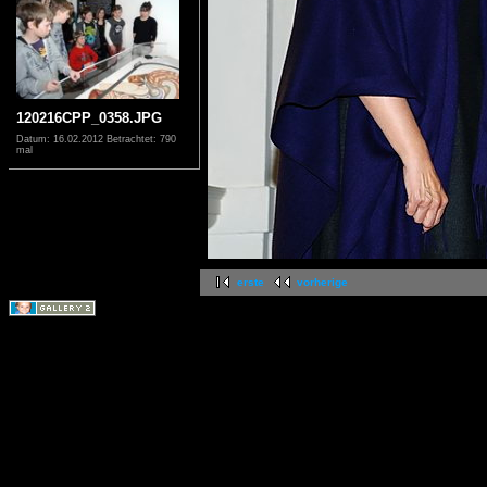
120216CPP_0358.JPG
Datum: 16.02.2012
Betrachtet: 790
mal
erste
vorherige